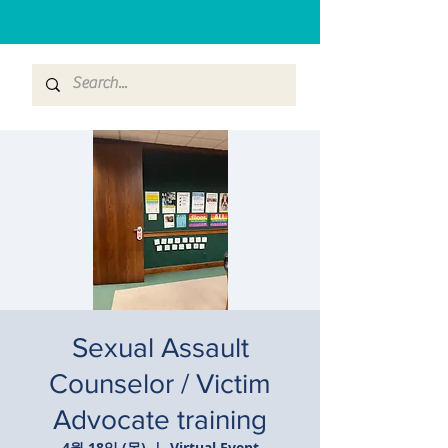
Sexual Assault
Counselor / Victim
Advocate training
4월 18일 (목)
  |  
Virtual Event