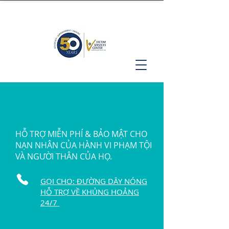
HỖ TRỢ MIỄN PHÍ & BẢO MẬT CHO
NẠN NHÂN CỦA HÀNH VI PHẠM TỘI
VÀ NGƯỜI THÂN CỦA HỌ.
GỌI CHO: ĐƯỜNG DÂY NÓNG
HỖ TRỢ VỀ KHỦNG HOẢNG
24/7