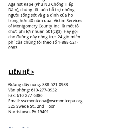
Against Rape (Phụ Nữ Chống Hiếp
Dâm), chúng tôi luôn hỗ trợ những
người sống sót và gia đình của họ
trong hơn 40 năm qua. Victim Services
of Montgomery County, Inc. là một tổ
chức phi lợi nhuận 501(c)(3). Hãy gọi
cho đường dây nóng trực 24 giờ miễn
phí của chúng tôi theo số
1-888-521-
0983
.
LIÊN HỆ >
Đường dây nóng:
888-521-0983
Văn phòng:
610-277-0932
Fax:
610-277-6386
Email:
vscmontcopa@vscmontcopa.org
325 Swede St., 2nd Floor
Norristown, PA 19401