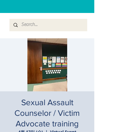
Sexual Assault
Counselor / Victim
Advocate training
4월 17일 (수)
  |  
Virtual Event