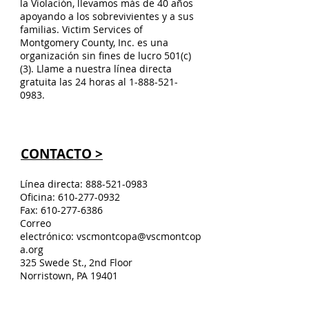
la Violación, llevamos más de 40 años
apoyando a los sobrevivientes y a sus
familias. Victim Services of
Montgomery County, Inc. es una
organización sin fines de lucro 501(c)
(3). Llame a nuestra línea directa
gratuita las 24 horas al
1-888-521-
0983
.
CONTACTO >
Línea directa:
888-521-0983
Oficina:
610-277-0932
Fax:
610-277-6386
Correo
electrónico:
vscmontcopa@vscmontcop
a.org
325 Swede St., 2nd Floor
Norristown, PA 19401