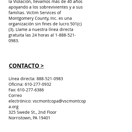
la Violación, llevamos más de 40 años
apoyando a los sobrevivientes y a sus
familias. Victim Services of
Montgomery County, Inc. es una
organización sin fines de lucro 501(c)
(3). Llame a nuestra línea directa
gratuita las 24 horas al
1-888-521-
0983
.
CONTACTO >
Línea directa:
888-521-0983
Oficina:
610-277-0932
Fax:
610-277-6386
Correo
electrónico:
vscmontcopa@vscmontcop
a.org
325 Swede St., 2nd Floor
Norristown, PA 19401