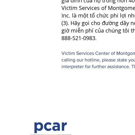
gia đình của họ trong hơn 4
Victim Services of Montgome
Inc. là một tổ chức phi lợi n
(3). Hãy gọi cho đường dây n
giờ miễn phí của chúng tôi t
888-521-0983.
Victim Services Center of Montgome
calling our hotline, please state 
interpreter for further assistance. 