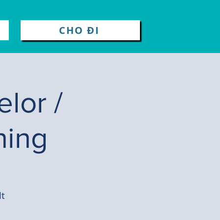
CHO ĐI
lor /
ning
lt