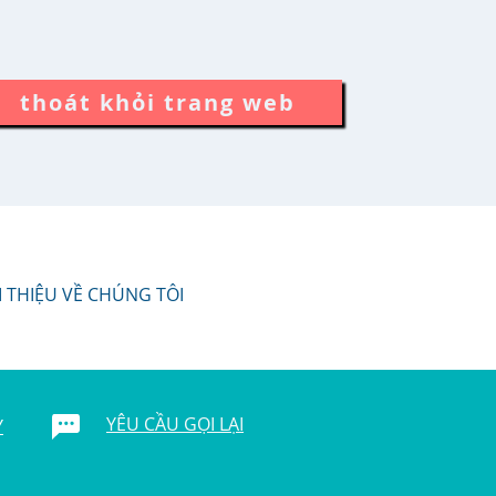
thoát khỏi trang web
I THIỆU VỀ CHÚNG TÔI
YÊU CẦU GỌI LẠI
Y