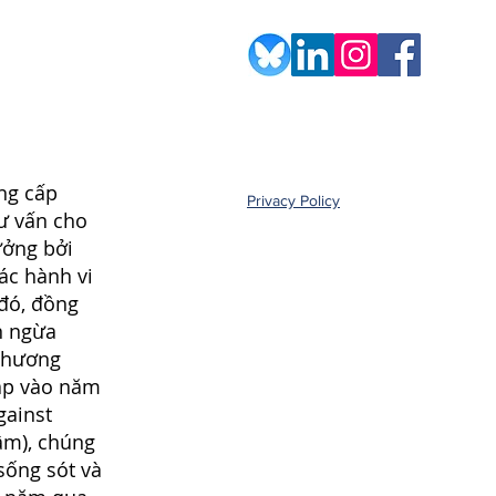
ng cấp
Privacy Policy
tư vấn cho
ưởng bởi
ác hành vi
 đó, đồng
n ngừa
chương
lập vào năm
gainst
âm), chúng
sống sót và