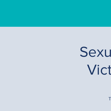
Sexu
Vic
T