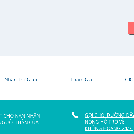
Nhận Trợ Giúp
Tham Gia
GIỚ
GỌI CHO: ĐƯỜNG DÂ
ẬT CHO NẠN NHÂN
NÓNG HỖ TRỢ VỀ
 NGƯỜI THÂN CỦA
KHỦNG HOẢNG 24/7