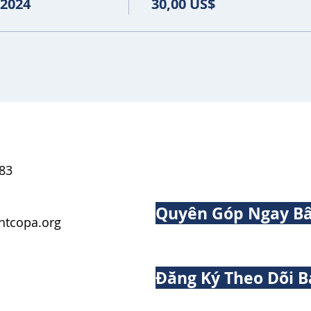
 2024
30,00 US$
83
Quyên Góp Ngay Bâ
tcopa.org
Đăng Ký Theo Dõi B