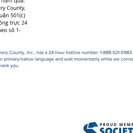
0 năm qua.
ry County,
huận 501(c)
óng trực 24
heo số 1-
ry County, Inc., has a 24-hour hotline number: 1-888-521-0983. 
your primary/native language and wait momentarily while we conn
Thank you.