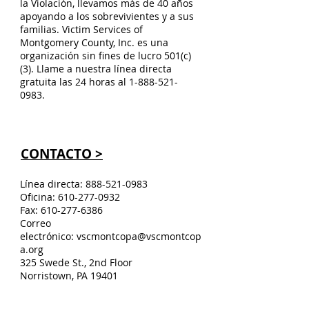
la Violación, llevamos más de 40 años
apoyando a los sobrevivientes y a sus
familias. Victim Services of
Montgomery County, Inc. es una
organización sin fines de lucro 501(c)
(3). Llame a nuestra línea directa
gratuita las 24 horas al
1-888-521-
0983
.
CONTACTO >
Línea directa:
888-521-0983
Oficina:
610-277-0932
Fax:
610-277-6386
Correo
electrónico:
vscmontcopa@vscmontcop
a.org
325 Swede St., 2nd Floor
Norristown, PA 19401