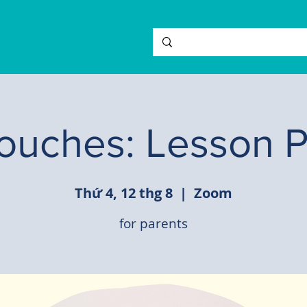
ouches: Lesson 
Thứ 4, 12 thg 8
  |  
Zoom
for parents