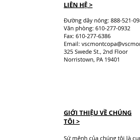
LIÊN HỆ >
Đường dây nóng: 888-521-09
Văn phòng: 610-277-0932
Fax: 610-277-6386
Email:
vscmontcopa@vscmon
325 Swede St., 2nd Floor
Norristown, PA 19401
GIỚI THIỆU VỀ CHÚNG
TÔI >
Sứ mệnh của chúng tôi là cu