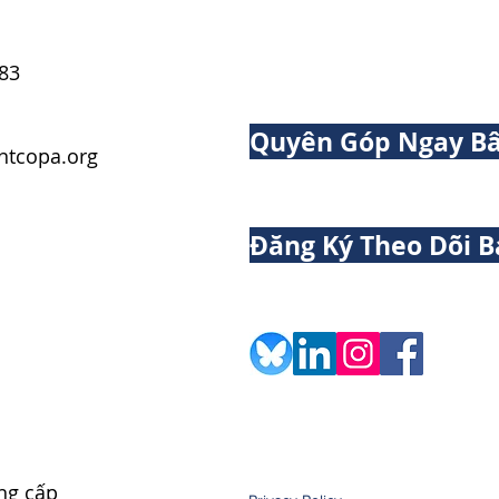
83
Quyên Góp Ngay Bâ
tcopa.org
Đăng Ký Theo Dõi B
ng cấp