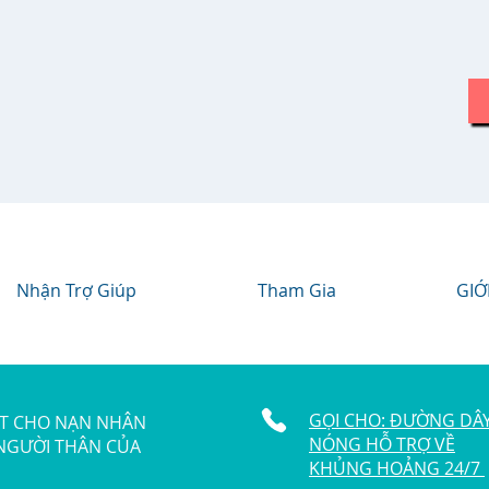
Nhận Trợ Giúp
Tham Gia
GIỚ
GỌI CHO: ĐƯỜNG DÂ
ẬT CHO NẠN NHÂN
NÓNG HỖ TRỢ VỀ
 NGƯỜI THÂN CỦA
KHỦNG HOẢNG 24/7