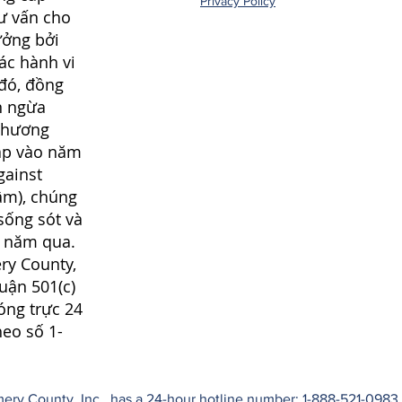
Privacy Policy
tư vấn cho
ưởng bởi
ác hành vi
 đó, đồng
n ngừa
chương
lập vào năm
gainst
âm), chúng
sống sót và
0 năm qua.
ry County,
huận 501(c)
óng trực 24
heo số 1-
ry County, Inc., has a 24-hour hotline number: 1-888-521-0983. 