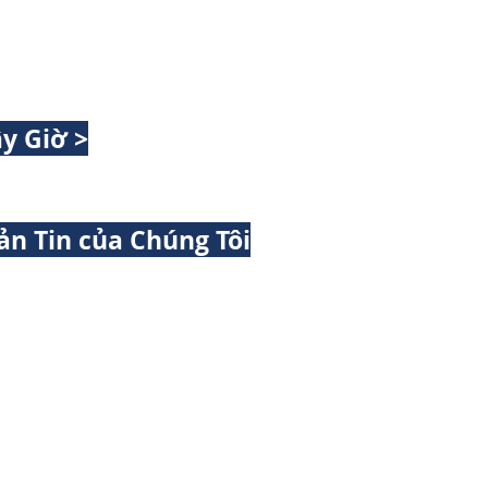
y Giờ >
ản Tin của Chúng Tôi