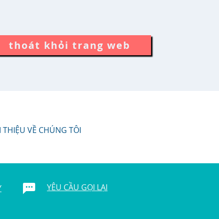
thoát khỏi trang web
I THIỆU VỀ CHÚNG TÔI
YÊU CẦU GỌI LẠI
Y