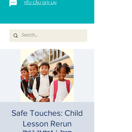
YÊU CẦU GỌI LẠI
Safe Touches: Child
Lesson Rerun
Thứ 2, 31 thg 8
  |  
Zoom