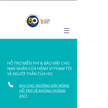
HỖ TRỢ MIỄN PHÍ & BẢO MẬT CHO
NẠN NHÂN CỦA HÀNH VI PHẠM TỘI
VÀ NGƯỜI THÂN CỦA HỌ.
GỌI CHO: ĐƯỜNG DÂY NÓNG
HỖ TRỢ VỀ KHỦNG HOẢNG
24/7