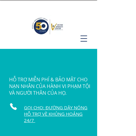
HỖ TRỢ MIỄN PHÍ & BẢO MẬT CHO
NẠN NHÂN CỦA HÀNH VI PHẠM TỘI
VÀ NGƯỜI THÂN CỦA HỌ.
GỌI CHO: ĐƯỜNG DÂY NÓNG
HỖ TRỢ VỀ KHỦNG HOẢNG
24/7