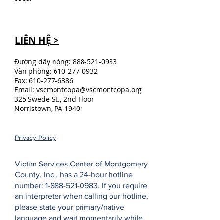
LIÊN HỆ >
Đường dây nóng:
888-521-0983
Văn phòng:
610-277-0932
Fax:
610-277-6386
Email:
vscmontcopa@vscmontcopa.org
325 Swede St., 2nd Floor
Norristown, PA 19401
Privacy Policy
Victim Services Center of Montgomery
County, Inc., has a 24-hour hotline
number:
1-888-521-0983
. If you require
an interpreter when calling our hotline,
please state your primary/native
language and wait momentarily while