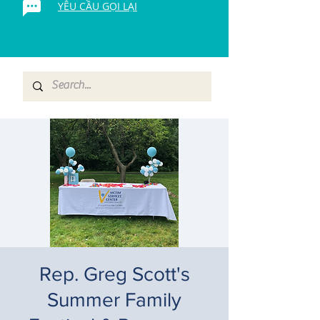
YÊU CẦU GỌI LẠI
Rep. Greg Scott's
Summer Family