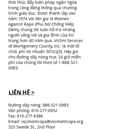
thời thúc đẩy biện pháp ngăn ngừa
trong cộng đồng thông qua chương
trình giáo dục. Được thành lập vào
năm 1974 với tên gọi là Women
Against Rape (Phụ Nữ Chống Hiếp
Dâm), chúng tôi luôn hỗ trợ những
người sống sót và gia đình của họ
trong hơn 40 năm qua. Victim Services
of Montgomery County, Inc. là một tổ
chức phi lợi nhuận 501(c)(3). Hãy gọi
cho đường dây nóng trực 24 giờ miễn
phí của chúng tôi theo số
1-888-521-
0983
.
LIÊN HỆ >
Đường dây nóng:
888-521-0983
Văn phòng:
610-277-0932
Fax:
610-277-6386
Email:
vscmontcopa@vscmontcopa.org
325 Swede St., 2nd Floor