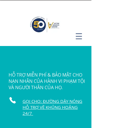
HỖ TRỢ MIỄN PHÍ & BẢO MẬT CHO
NẠN NHÂN CỦA HÀNH VI PHẠM TỘI
VÀ NGƯỜI THÂN CỦA HỌ.
GỌI CHO: ĐƯỜNG DÂY NÓNG
HỖ TRỢ VỀ KHỦNG HOẢNG
24/7