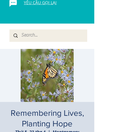
YÊU CẦU GỌI LẠI
Remembering Lives,
Planting Hope
Thứ 5, 23 thg 4
  |  
Montgomery