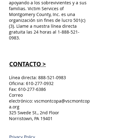
apoyando a los sobrevivientes y a sus
familias. Victim Services of
Montgomery County, Inc. es una
organización sin fines de lucro 501(c)
(3). Llame a nuestra línea directa
gratuita las 24 horas al
1-888-521-
0983
.
CONTACTO >
Línea directa:
888-521-0983
Oficina:
610-277-0932
Fax:
610-277-6386
Correo
electrónico:
vscmontcopa@vscmontcop
a.org
325 Swede St., 2nd Floor
Norristown, PA 19401
Privacy Policy