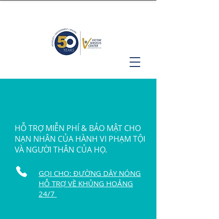
HỖ TRỢ MIỄN PHÍ & BẢO MẬT CHO
NẠN NHÂN CỦA HÀNH VI PHẠM TỘI
VÀ NGƯỜI THÂN CỦA HỌ.
GỌI CHO: ĐƯỜNG DÂY NÓNG
HỖ TRỢ VỀ KHỦNG HOẢNG
24/7