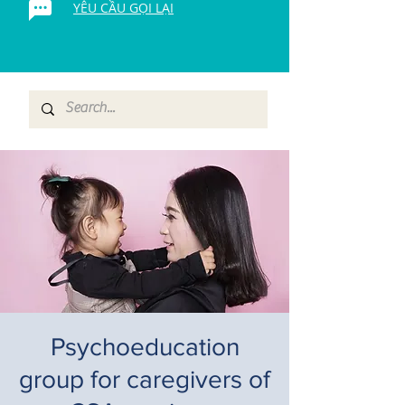
YÊU CẦU GỌI LẠI
Psychoeducation
group for caregivers of