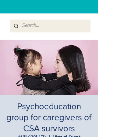
Psychoeducation
group for caregivers of
CSA survivors
11월 07일 (금)
  |  
Virtual Event