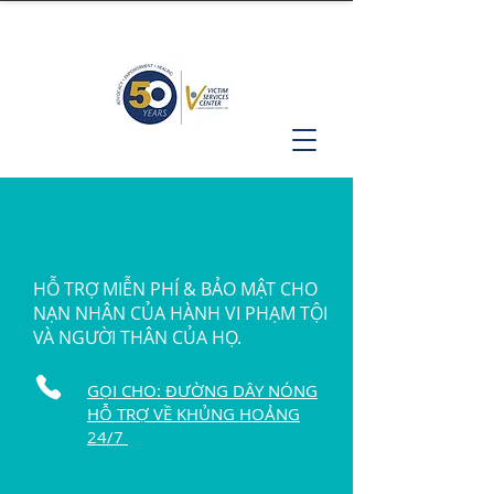
HỖ TRỢ MIỄN PHÍ & BẢO MẬT CHO
NẠN NHÂN CỦA HÀNH VI PHẠM TỘI
VÀ NGƯỜI THÂN CỦA HỌ.
GỌI CHO: ĐƯỜNG DÂY NÓNG
HỖ TRỢ VỀ KHỦNG HOẢNG
24/7