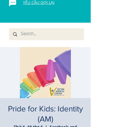
YÊU CẦU GỌI LẠI
Pride for Kids: Identity
(AM)
Thứ 6, 19 thg 6
  |  
Facebook and