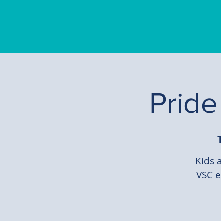
Pride
Kids a
VSC e