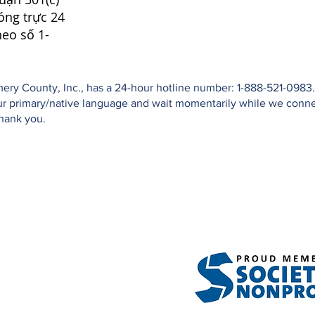
óng trực 24
heo số 1-
ry County, Inc., has a 24-hour hotline number: 1-888-521-0983. 
your primary/native language and wait momentarily while we conn
Thank you.