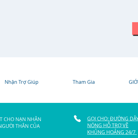
Nhận Trợ Giúp
Tham Gia
GIỚ
GỌI CHO: ĐƯỜNG DÂ
ẬT CHO NẠN NHÂN
NÓNG HỖ TRỢ VỀ
 NGƯỜI THÂN CỦA
KHỦNG HOẢNG 24/7