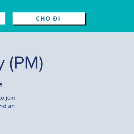
CHO ĐI
y (PM)
e
to join
and an