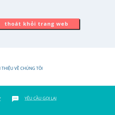
thoát khỏi trang web
I THIỆU VỀ CHÚNG TÔI
YÊU CẦU GỌI LẠI
Y