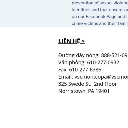
prevention of sexual violenc
identities and that ensures r
on our Facebook Page and In
crime victims and their famil
LIÊN HỆ >
Đường dây nóng: 888-521-09
Văn phòng: 610-277-0932
Fax: 610-277-6386
Email:
vscmontcopa@vscmon
325 Swede St., 2nd Floor
Norristown, PA 19401