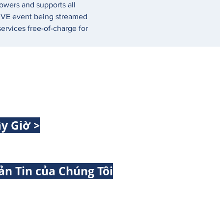
owers and supports all 
 LIVE event being streamed 
rvices free-of-charge for 
y Giờ >
ản Tin của Chúng Tôi