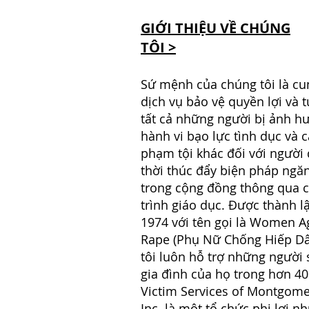
GIỚI THIỆU VỀ CHÚNG
TÔI >
Sứ mệnh của chúng tôi là cu
dịch vụ bảo vệ quyền lợi và 
tất cả những người bị ảnh h
hành vi bạo lực tình dục và c
phạm tội khác đối với người
thời thúc đẩy biện pháp ngă
trong cộng đồng thông qua 
trình giáo dục. Được thành 
1974 với tên gọi là Women A
Rape (Phụ Nữ Chống Hiếp D
tôi luôn hỗ trợ những người 
gia đình của họ trong hơn 4
Victim Services of Montgome
Inc. là một tổ chức phi lợi n