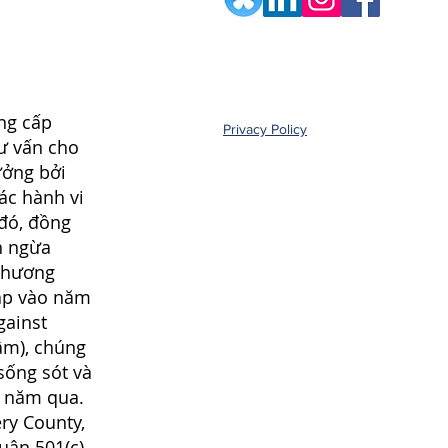
ng cấp
Privacy Policy
tư vấn cho
ưởng bởi
ác hành vi
 đó, đồng
n ngừa
chương
lập vào năm
gainst
âm), chúng
sống sót và
0 năm qua.
ry County,
huận 501(c)