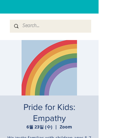
Pride for Kids:
Empathy
6월 23일 (수)
  |  
Zoom
We invite families with children ages 5-7