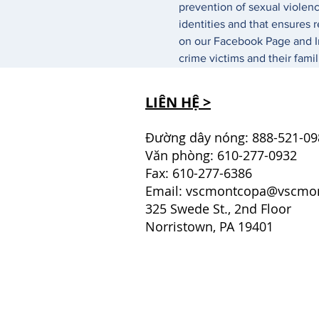
prevention of sexual violenc
identities and that ensures r
on our Facebook Page and In
crime victims and their famil
LIÊN HỆ >
Đường dây nóng: 888-521-09
Văn phòng: 610-277-0932
Fax: 610-277-6386
Email:
vscmontcopa@vscmon
325 Swede St., 2nd Floor
Norristown, PA 19401