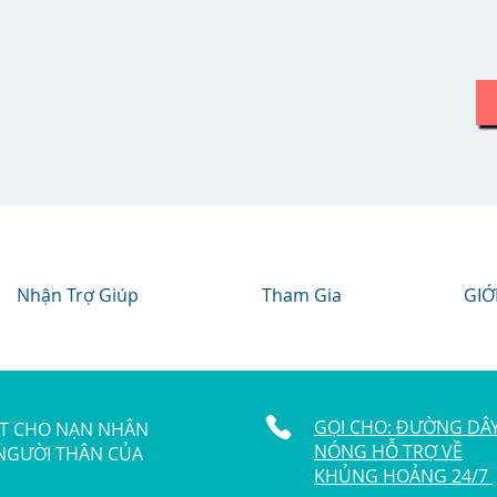
Nhận Trợ Giúp
Tham Gia
GIỚ
GỌI CHO: ĐƯỜNG DÂ
ẬT CHO NẠN NHÂN
NÓNG HỖ TRỢ VỀ
 NGƯỜI THÂN CỦA
KHỦNG HOẢNG 24/7