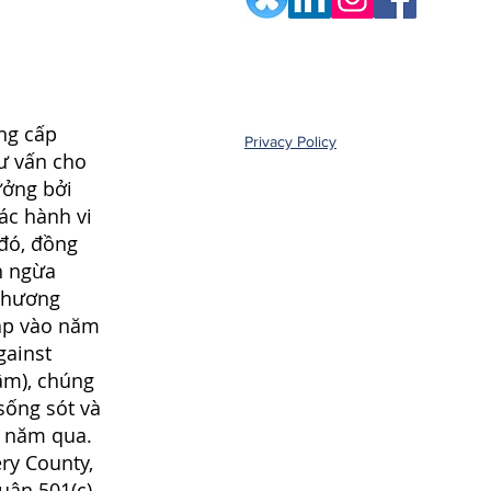
ng cấp
Privacy Policy
tư vấn cho
ưởng bởi
ác hành vi
 đó, đồng
n ngừa
chương
lập vào năm
gainst
âm), chúng
sống sót và
0 năm qua.
ry County,
huận 501(c)