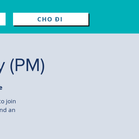
CHO ĐI
y (PM)
e
to join
and an