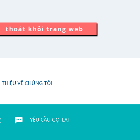
thoát khỏi trang web
I THIỆU VỀ CHÚNG TÔI
YÊU CẦU GỌI LẠI
Y