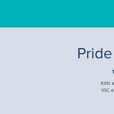
Pride
Kids a
VSC e