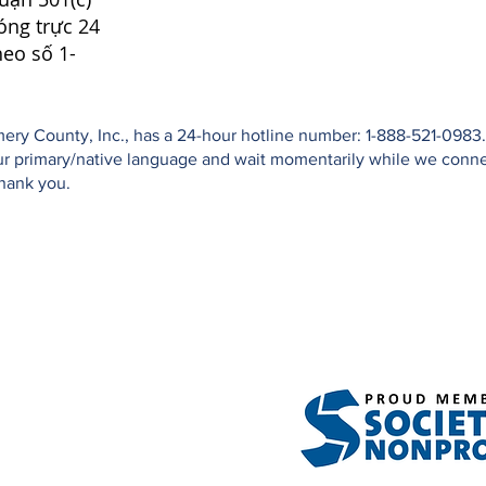
óng trực 24
heo số 1-
ry County, Inc., has a 24-hour hotline number: 1-888-521-0983. 
your primary/native language and wait momentarily while we conn
Thank you.