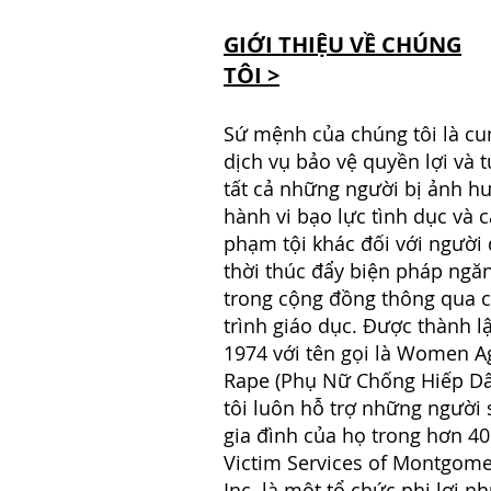
GIỚI THIỆU VỀ CHÚNG
TÔI >
Sứ mệnh của chúng tôi là cu
dịch vụ bảo vệ quyền lợi và 
tất cả những người bị ảnh h
hành vi bạo lực tình dục và c
phạm tội khác đối với người
thời thúc đẩy biện pháp ngă
trong cộng đồng thông qua 
trình giáo dục. Được thành 
1974 với tên gọi là Women A
Rape (Phụ Nữ Chống Hiếp D
tôi luôn hỗ trợ những người 
gia đình của họ trong hơn 4
Victim Services of Montgome
Inc. là một tổ chức phi lợi n