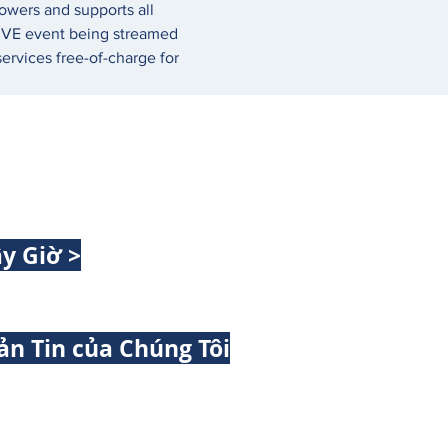
owers and supports all 
 LIVE event being streamed 
rvices free-of-charge for 
y Giờ >
ản Tin của Chúng Tôi