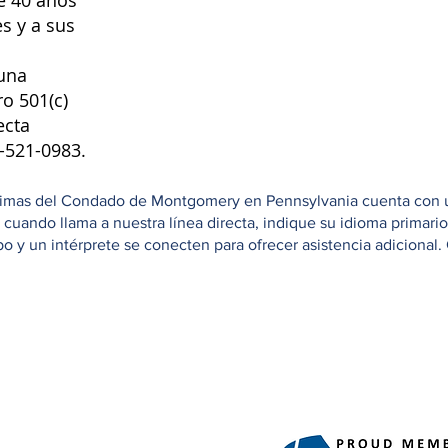
e 40 años
s y a sus
una
ro 501(c)
ecta
8-521-0983.
ctimas del Condado de Montgomery en Pennsylvania cuenta con una
e cuando llama a nuestra línea directa, indique su idioma primar
 y un intérprete se conecten para ofrecer asistencia adicional. 