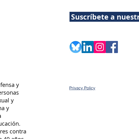
Suscríbete a nuest
fensa y
Privacy Policy
ersonas
xual y
na y
a
ucación.
res contra