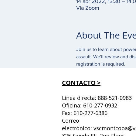
14 abr 2022, 13:30 – 14:
Via Zoom
About The Ev
Join us to learn about power
assault. We'll review and di
registration is required.
CONTACTO >
Línea directa: 888-521-0983
Oficina: 610-277-0932
Fax: 610-277-6386
Correo
electrónico:
vscmontcopa@v
325 Swede St., 2nd Floor