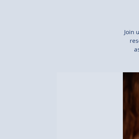
Join 
res
a