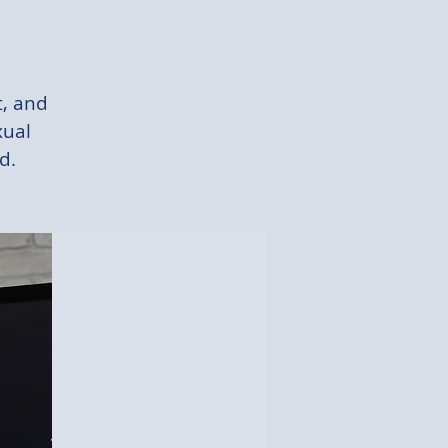
t, and
xual
d.