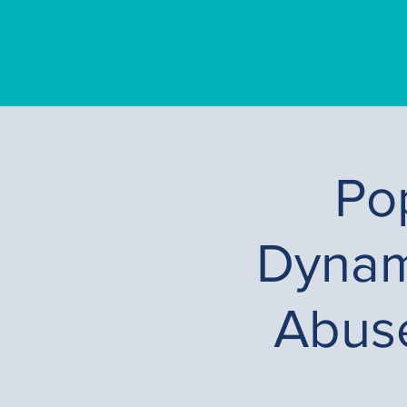
Po
Dynami
Abuse