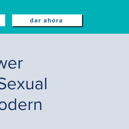
dar ahora
wer
 Sexual
Modern