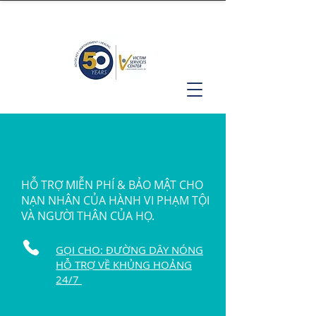
HỖ TRỢ MIỄN PHÍ & BẢO MẬT CHO
NẠN NHÂN CỦA HÀNH VI PHẠM TỘI
VÀ NGƯỜI THÂN CỦA HỌ.
GỌI CHO: ĐƯỜNG DÂY NÓNG
HỖ TRỢ VỀ KHỦNG HOẢNG
24/7