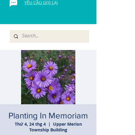
YÊU CẦU GỌI LẠI
Planting In Memoriam
Thứ 4, 24 thg 4
  |  
Upper Merion
Township Building