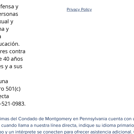
fensa y
Privacy Policy
ersonas
xual y
na y
a
ucación.
res contra
e 40 años
s y a sus
una
ro 501(c)
ecta
8-521-0983.
ctimas del Condado de Montgomery en Pennsylvania cuenta con una
e cuando llama a nuestra línea directa, indique su idioma primar
 y un intérprete se conecten para ofrecer asistencia adicional. 