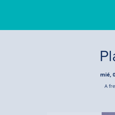
Pl
mié, 
A fr