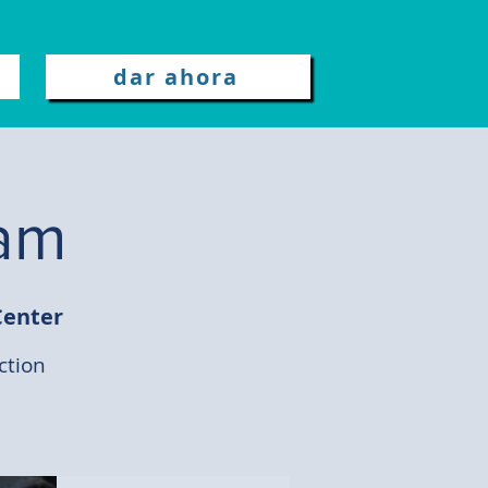
dar ahora
iam
enter
ction