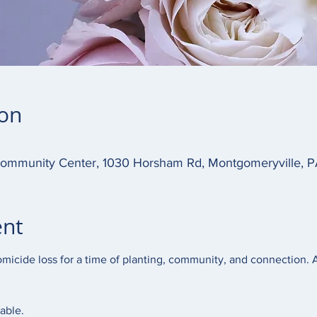
ion
mmunity Center, 1030 Horsham Rd, Montgomeryville, 
ent
micide loss for a time of planting, community, and connection. Al
able.  