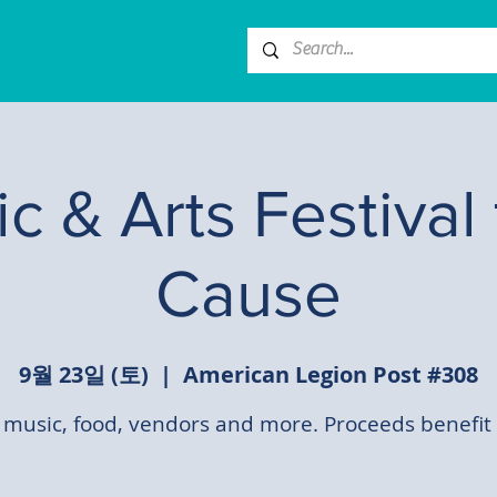
c & Arts Festival 
Cause
9월 23일 (토)
  |  
American Legion Post #308
 music, food, vendors and more. Proceeds benefit