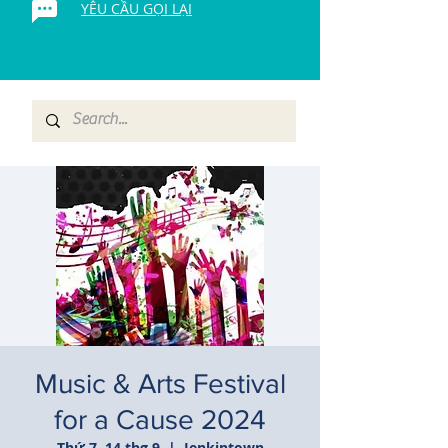
YÊU CẦU GỌI LẠI
Music & Arts Festival
for a Cause 2024
Thứ 7, 14 thg 9
  |  
Jenkintown