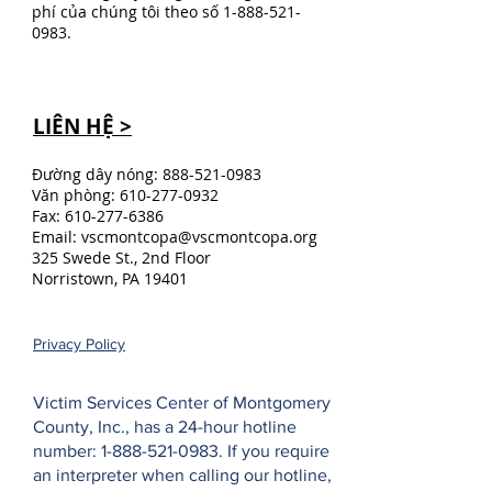
phí của chúng tôi theo số
1-888-521-
0983
.
LIÊN HỆ >
Đường dây nóng:
888-521-0983
Văn phòng:
610-277-0932
Fax:
610-277-6386
Email:
vscmontcopa@vscmontcopa.org
325 Swede St., 2nd Floor
Norristown, PA 19401
Privacy Policy
Victim Services Center of Montgomery
County, Inc., has a 24-hour hotline
number:
1-888-521-0983
. If you require
an interpreter when calling our hotline,