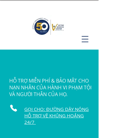
HỖ TRỢ MIỄN PHÍ & BẢO MẬT CHO
NẠN NHÂN CỦA HÀNH VI PHẠM TỘI
VÀ NGƯỜI THÂN CỦA HỌ.
GỌI CHO: ĐƯỜNG DÂY NÓNG
HỖ TRỢ VỀ KHỦNG HOẢNG
24/7