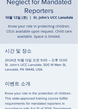
Neglect for Mandated
Reporters
10월 12일 (토)
  |  
St. John's UCC Lansdale
Know your role in protecting children.
CEUs available upon request. Child care
available. Space is limited.
시간 및 장소
2024년 10월 12일 오전 9:00 – 오후 12:00
St. John's UCC Lansdale, 500 W Main St,
Lansdale, PA 19446, USA
이벤트 소개
Know your role in the protection of children. 
This state-approved training course fulfills 
requirements for mandated reporters in 
accordance with Act 31 of 2014, Department 