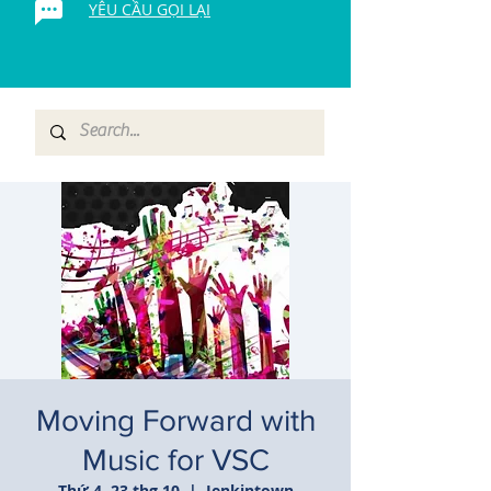
YÊU CẦU GỌI LẠI
Moving Forward with
Music for VSC
Thứ 4, 23 thg 10
  |  
Jenkintown