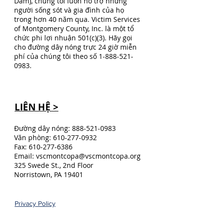
Dâm), chúng tôi luôn hỗ trợ những
người sống sót và gia đình của họ
trong hơn 40 năm qua. Victim Services
of Montgomery County, Inc. là một tổ
chức phi lợi nhuận 501(c)(3). Hãy gọi
cho đường dây nóng trực 24 giờ miễn
phí của chúng tôi theo số
1-888-521-
0983
.
LIÊN HỆ >
Đường dây nóng:
888-521-0983
Văn phòng:
610-277-0932
Fax:
610-277-6386
Email:
vscmontcopa@vscmontcopa.org
325 Swede St., 2nd Floor
Norristown, PA 19401
Privacy Policy