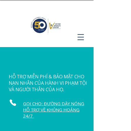
HỖ TRỢ MIỄN PHÍ & BẢO MẬT CHO
NẠN NHÂN CỦA HÀNH VI PHẠM TỘI
VÀ NGƯỜI THÂN CỦA HỌ.
GỌI CHO: ĐƯỜNG DÂY NÓNG
HỖ TRỢ VỀ KHỦNG HOẢNG
24/7