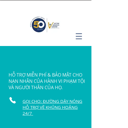
HỖ TRỢ MIỄN PHÍ & BẢO MẬT CHO
NẠN NHÂN CỦA HÀNH VI PHẠM TỘI
VÀ NGƯỜI THÂN CỦA HỌ.
GỌI CHO: ĐƯỜNG DÂY NÓNG
HỖ TRỢ VỀ KHỦNG HOẢNG
24/7