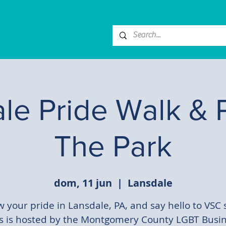
le Pride Walk & P
The Park
dom, 11 jun
  |  
Lansdale
 your pride in Lansdale, PA, and say hello to VSC s
s is hosted by the Montgomery County LGBT Busi