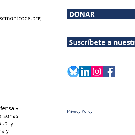
DONAR
scmontcopa.org
Suscríbete a nuest
fensa y
Privacy Policy
ersonas
xual y
na y