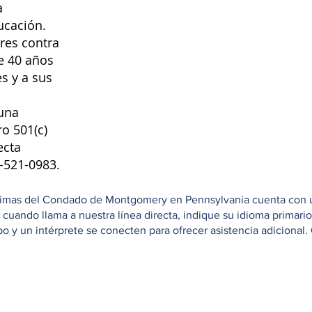
a
ucación.
res contra
e 40 años
s y a sus
una
ro 501(c)
ecta
8-521-0983.
ctimas del Condado de Montgomery en Pennsylvania cuenta con una
e cuando llama a nuestra línea directa, indique su idioma primar
 y un intérprete se conecten para ofrecer asistencia adicional. 