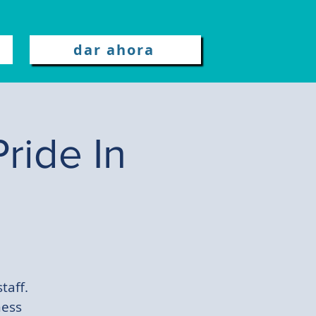
dar ahora
ride In
taff.
ness