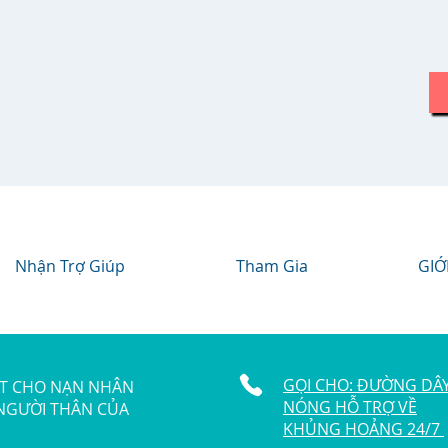
Nhận Trợ Giúp
Tham Gia
GIỚ
GỌI CHO: ĐƯỜNG DÂ
ẬT CHO NẠN NHÂN
NÓNG HỖ TRỢ VỀ
 NGƯỜI THÂN CỦA
KHỦNG HOẢNG 24/7