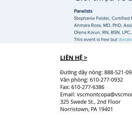
Panelists
Stephanie Felder, Certified 
Ahmara Ross, MD, PhD, Assi
Olena Korun, RN, BSN, LPC, 
This event is free but 
donat
LIÊN HỆ >
Đường dây nóng: 888-521-09
Văn phòng: 610-277-0932
Fax: 610-277-6386
Email:
vscmontcopa@vscmon
325 Swede St., 2nd Floor
Norristown, PA 19401