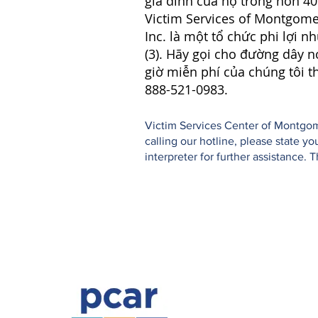
gia đình của họ trong hơn 4
Victim Services of Montgome
Inc. là một tổ chức phi lợi n
(3). Hãy gọi cho đường dây n
giờ miễn phí của chúng tôi t
888-521-0983.
Victim Services Center of Montgome
calling our hotline, please state 
interpreter for further assistance. 