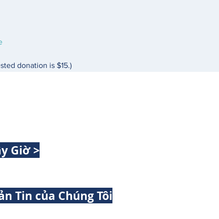
e
sted donation is $15.)
y Giờ >
ản Tin của Chúng Tôi