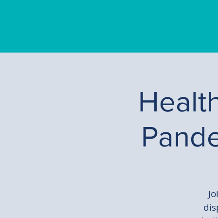
Healt
Pande
Jo
dis