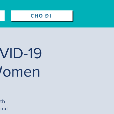
CHO ĐI
VID-19
 Women
lth
 and