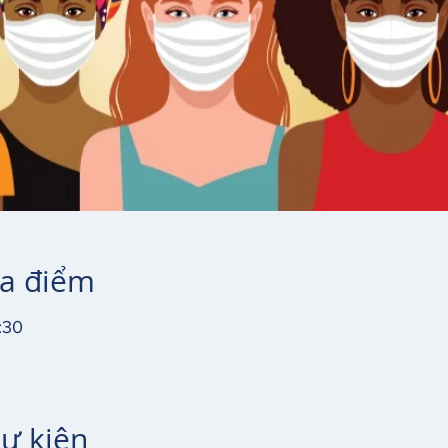
ịa điểm
:30
sự kiện