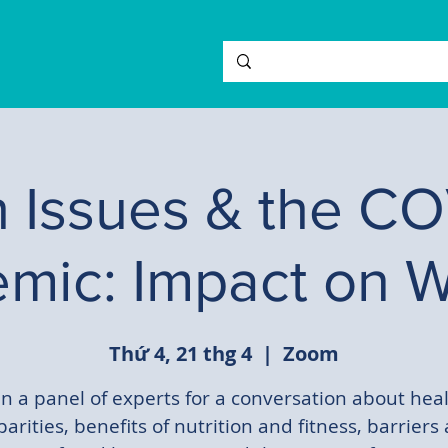
h Issues & the CO
mic: Impact on
Thứ 4, 21 thg 4
  |  
Zoom
in a panel of experts for a conversation about hea
parities, benefits of nutrition and fitness, barriers