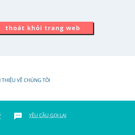
thoát khỏi trang web
I THIỆU VỀ CHÚNG TÔI
YÊU CẦU GỌI LẠI
Y