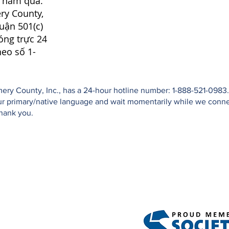
0 năm qua.
ry County,
huận 501(c)
óng trực 24
heo số 1-
ry County, Inc., has a 24-hour hotline number: 1-888-521-0983. 
your primary/native language and wait momentarily while we conn
Thank you.