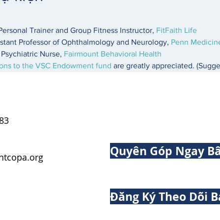
Personal Trainer and Group Fitness Instructor, 
FitFaith Life
stant Professor of Ophthalmology and Neurology, 
Penn Medicin
Psychiatric Nurse, 
Fairmount Behavioral Health 
ions to the VSC Endowment fund
 are greatly appreciated. (Sugge
83
Quyên Góp Ngay Bâ
tcopa.org
Đăng Ký Theo Dõi B