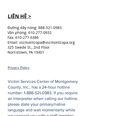
LIÊN HỆ >
Đường dây nóng:
888-521-0983
Văn phòng:
610-277-0932
Fax:
610-277-6386
Email:
vscmontcopa@vscmontcopa.org
325 Swede St., 2nd Floor
Norristown, PA 19401
Privacy Policy
Victim Services Center of Montgomery
County, Inc., has a 24-hour hotline
number:
1-888-521-0983
. If you require
an interpreter when calling our hotline,
please state your primary/native
language and wait momentarily while
we connect you with a staff member