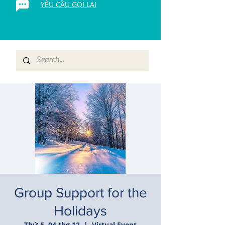
YÊU CẦU GỌI LẠI
Group Support for the
Holidays
Thứ 5, 04 thg 12
  |  
Virtual Event