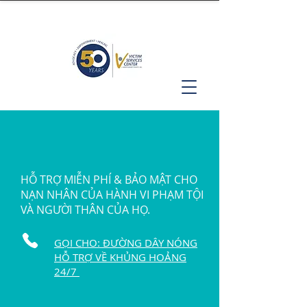
HỖ TRỢ MIỄN PHÍ & BẢO MẬT CHO
NẠN NHÂN CỦA HÀNH VI PHẠM TỘI
VÀ NGƯỜI THÂN CỦA HỌ.
GỌI CHO: ĐƯỜNG DÂY NÓNG
HỖ TRỢ VỀ KHỦNG HOẢNG
24/7