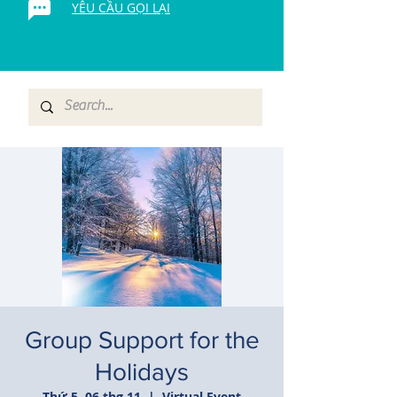
YÊU CẦU GỌI LẠI
Group Support for the
Holidays
Thứ 5, 06 thg 11
  |  
Virtual Event