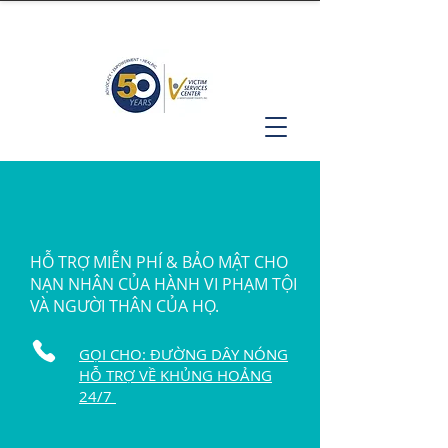
HỖ TRỢ MIỄN PHÍ & BẢO MẬT CHO
NẠN NHÂN CỦA HÀNH VI PHẠM TỘI
VÀ NGƯỜI THÂN CỦA HỌ.
GỌI CHO: ĐƯỜNG DÂY NÓNG
HỖ TRỢ VỀ KHỦNG HOẢNG
24/7