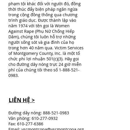
phạm tội khác đối với người đó, đồng
thời thúc đẩy biện pháp ngăn ngừa
trong cộng đồng thông qua chương
trình giáo dục. Được thành lập vào
năm 1974 với tên gọi là Women
Against Rape (Phụ Nữ Chống Hiếp
Dâm), chúng tôi luôn hỗ trợ những
người sống sót và gia đình của họ
trong hơn 40 năm qua. Victim Services
of Montgomery County, Inc. là một tổ
chức phi lợi nhuận 501(c)(3). Hãy gọi
cho đường dây nóng trực 24 giờ miễn
phí của chúng tôi theo số
1-888-521-
0983
.
LIÊN HỆ >
Đường dây nóng:
888-521-0983
Văn phòng:
610-277-0932
Fax:
610-277-6386
Email:
vscmontcopa@vscmontcopa.org