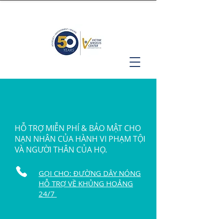
HỖ TRỢ MIỄN PHÍ & BẢO MẬT CHO
NẠN NHÂN CỦA HÀNH VI PHẠM TỘI
VÀ NGƯỜI THÂN CỦA HỌ.
GỌI CHO: ĐƯỜNG DÂY NÓNG
HỖ TRỢ VỀ KHỦNG HOẢNG
24/7