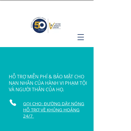
HỖ TRỢ MIỄN PHÍ & BẢO MẬT CHO
NẠN NHÂN CỦA HÀNH VI PHẠM TỘI
VÀ NGƯỜI THÂN CỦA HỌ.
GỌI CHO: ĐƯỜNG DÂY NÓNG
HỖ TRỢ VỀ KHỦNG HOẢNG
24/7