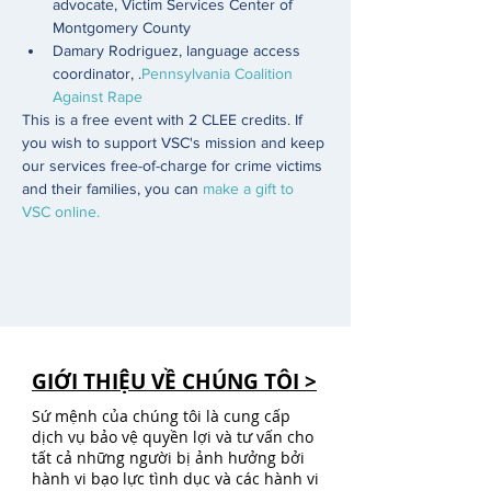
advocate, Victim Services Center of 
Montgomery County
Damary Rodriguez, language access 
coordinator, 
.
Pennsylvania Coalition 
Against Rape
This is a free event with 2 CLEE credits. If 
you wish to support VSC's mission and keep 
our services free-of-charge for crime victims 
and their families, you can 
make a gift to 
VSC online.
GIỚI THIỆU VỀ CHÚNG TÔI >
Sứ mệnh của chúng tôi là cung cấp
dịch vụ bảo vệ quyền lợi và tư vấn cho
tất cả những người bị ảnh hưởng bởi
hành vi bạo lực tình dục và các hành vi