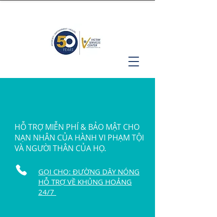
HỖ TRỢ MIỄN PHÍ & BẢO MẬT CHO
NẠN NHÂN CỦA HÀNH VI PHẠM TỘI
VÀ NGƯỜI THÂN CỦA HỌ.
GỌI CHO: ĐƯỜNG DÂY NÓNG
HỖ TRỢ VỀ KHỦNG HOẢNG
24/7