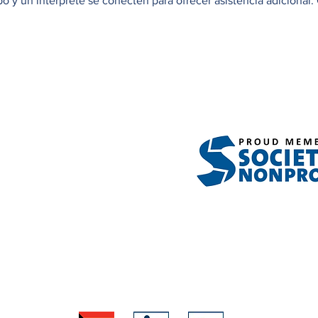
 y un intérprete se conecten para ofrecer asistencia adicional. 