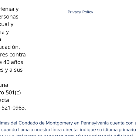
fensa y
Privacy Policy
ersonas
xual y
na y
a
ucación.
res contra
e 40 años
s y a sus
una
ro 501(c)
ecta
8-521-0983.
ctimas del Condado de Montgomery en Pennsylvania cuenta con una
e cuando llama a nuestra línea directa, indique su idioma primar