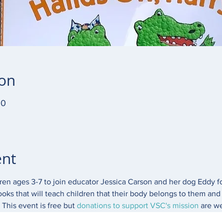
ion
00
ent
dren ages 3-7 to join educator Jessica Carson and her dog Eddy fo
ooks that will teach children that their body belongs to them and 
This event is free but 
donations to support VSC's mission 
are w