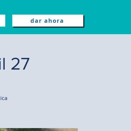
dar ahora
l 27
ica