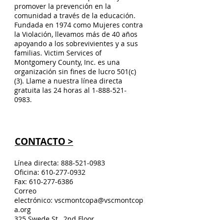
promover la prevención en la
comunidad a través de la educación.
Fundada en 1974 como Mujeres contra
la Violación, llevamos más de 40 años
apoyando a los sobrevivientes y a sus
familias. Victim Services of
Montgomery County, Inc. es una
organización sin fines de lucro 501(c)
(3). Llame a nuestra línea directa
gratuita las 24 horas al
1-888-521-
0983
.
CONTACTO >
Línea directa:
888-521-0983
Oficina:
610-277-0932
Fax:
610-277-6386
Correo
electrónico:
vscmontcopa@vscmontcop
a.org
325 Swede St., 2nd Floor