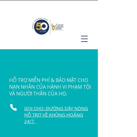
HỖ TRỢ MIỄN PHÍ & BẢO MẬT CHO
NẠN NHÂN CỦA HÀNH VI PHẠM TỘI
VÀ NGƯỜI THÂN CỦA HỌ.
GỌI CHO: ĐƯỜNG DÂY NÓNG
HỖ TRỢ VỀ KHỦNG HOẢNG
24/7