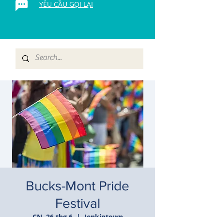
YÊU CẦU GỌI LẠI
Bucks-Mont Pride
Festival
CN, 26 thg 6
  |  
Jenkintown