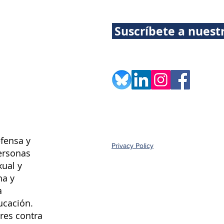
Suscríbete a nuest
fensa y
Privacy Policy
ersonas
xual y
na y
a
ucación.
res contra