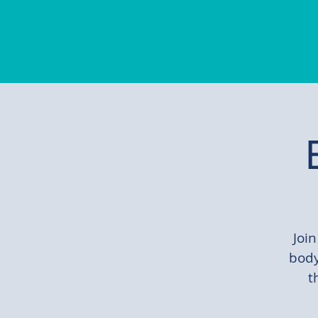
Join
body
t