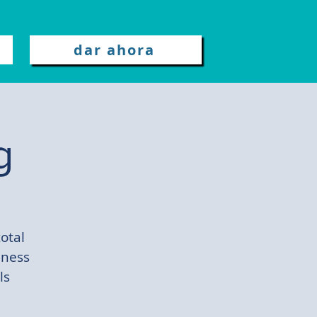
dar ahora
g
total
lness
ls