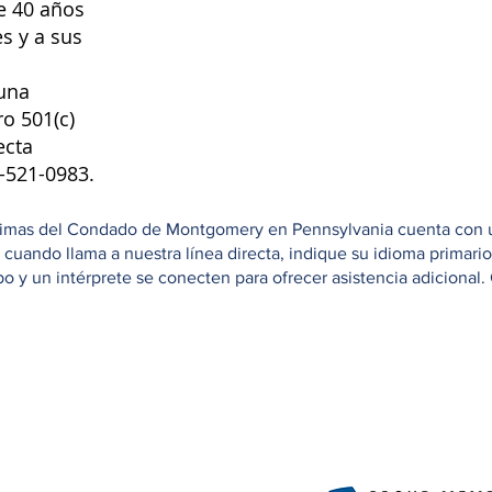
e 40 años
s y a sus
una
ro 501(c)
ecta
8-521-0983.
ctimas del Condado de Montgomery en Pennsylvania cuenta con una
e cuando llama a nuestra línea directa, indique su idioma primar
 y un intérprete se conecten para ofrecer asistencia adicional. 