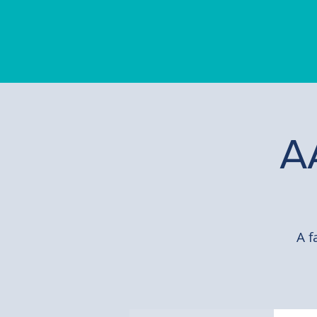
A
A f