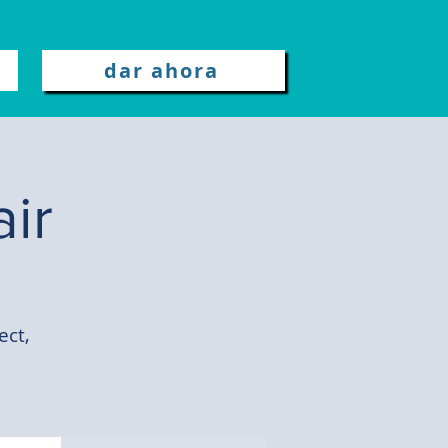
dar ahora
ir
ect,