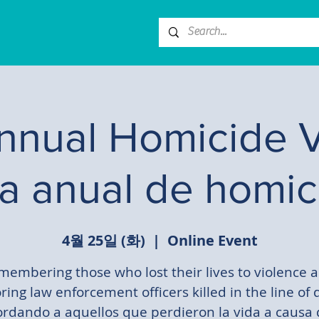
nnual Homicide Vi
lia anual de homic
4월 25일 (화)
  |  
Online Event
membering those who lost their lives to violence 
ing law enforcement officers killed in the line of 
rdando a aquellos que perdieron la vida a causa 