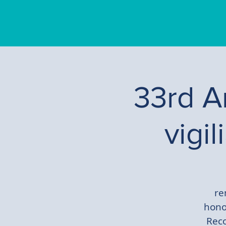
33rd A
vigi
re
honor
Reco