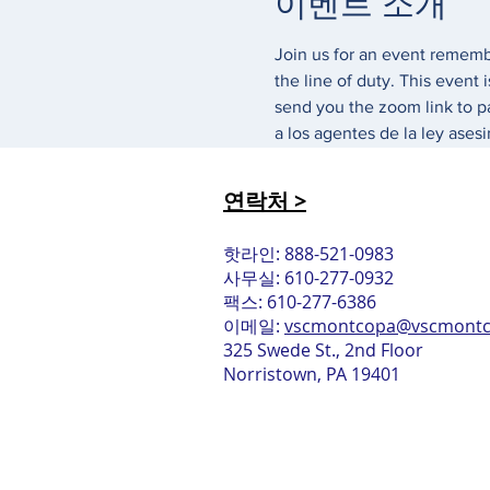
이벤트 소개
Join us for an event remembe
the line of duty. This event 
send you the zoom link to pa
a los agentes de la ley ase
연락처 >
핫라인: 888-521-0983
사무실: 610-277-0932
팩스: 610-277-6386
이메일:
vscmontcopa@vscmontc
325 Swede St., 2nd Floor
Norristown, PA 19401