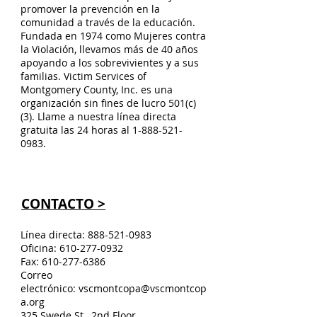
promover la prevención en la
comunidad a través de la educación.
Fundada en 1974 como Mujeres contra
la Violación, llevamos más de 40 años
apoyando a los sobrevivientes y a sus
familias. Victim Services of
Montgomery County, Inc. es una
organización sin fines de lucro 501(c)
(3). Llame a nuestra línea directa
gratuita las 24 horas al
1-888-521-
0983
.
CONTACTO >
Línea directa:
888-521-0983
Oficina:
610-277-0932
Fax:
610-277-6386
Correo
electrónico:
vscmontcopa@vscmontcop
a.org
325 Swede St., 2nd Floor