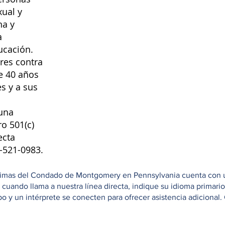
xual y
na y
a
ucación.
res contra
e 40 años
s y a sus
una
ro 501(c)
ecta
8-521-0983.
ctimas del Condado de Montgomery en Pennsylvania cuenta con una
e cuando llama a nuestra línea directa, indique su idioma primar
 y un intérprete se conecten para ofrecer asistencia adicional. 