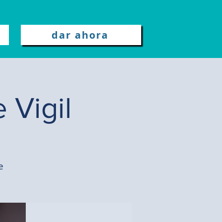
dar ahora
 Vigil
e