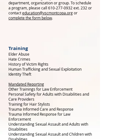
department, organization or group. To schedule
a program, please call
610-277-0932
ext. 232 or
contact
education@vscmontcopa.org
or
complete the form below
.
Training
Elder Abuse
Hate Crimes
History of Victim Rights
Human Trafficking and Sexual Exploitation
Identity Theft
Mandated Reporting
Other Trainings for Law Enforcement
Personal Safety for Adults with Disabilities and
Care Providers
Training for Hair Stylists
Trauma Informed Care and Response
Trauma Informed Response for Law
Enforcement
Understanding Sexual Assault and Adults with
Disabilities
Understanding Sexual Assault and Children with
Disabilities