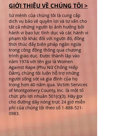
GIỚI THIỆU VỀ CHÚNG TÔI >
Sứ mệnh của chúng tôi là cung cấp
dịch vụ bảo vệ quyền lợi và tư vấn cho
tất cả những người bị ảnh hưởng bởi
hành vi bạo lực tình dục và các hành vi
phạm tội khác đối với người đó, đồng
thời thúc đẩy biện pháp ngăn ngừa
trong cộng đồng thông qua chương
trình giáo dục. Được thành lập vào
năm 1974 với tên gọi là Women
Against Rape (Phụ Nữ Chống Hiếp
Dâm), chúng tôi luôn hỗ trợ những
người sống sót và gia đình của họ
trong hơn 40 năm qua. Victim Services
of Montgomery County, Inc. là một tổ
chức phi lợi nhuận 501(c)(3). Hãy gọi
cho đường dây nóng trực 24 giờ miễn
phí của chúng tôi theo số
1-888-521-
0983
.