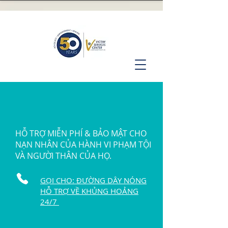
HỖ TRỢ MIỄN PHÍ & BẢO MẬT CHO
NẠN NHÂN CỦA HÀNH VI PHẠM TỘI
VÀ NGƯỜI THÂN CỦA HỌ.
GỌI CHO: ĐƯỜNG DÂY NÓNG
HỖ TRỢ VỀ KHỦNG HOẢNG
24/7