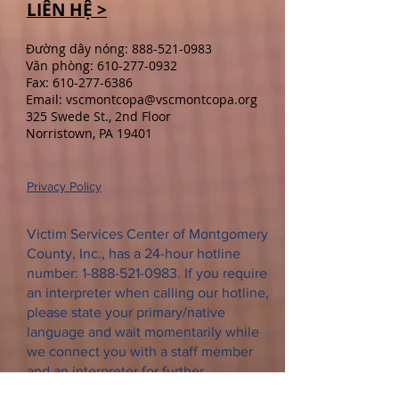
LIÊN HỆ >
Đường dây nóng:
888-521-0983
Văn phòng:
610-277-0932
Fax:
610-277-6386
Email:
vscmontcopa@vscmontcopa.org
325 Swede St., 2nd Floor
Norristown, PA 19401
Privacy Policy
Victim Services Center of Montgomery
County, Inc., has a 24-hour hotline
number:
1-888-521-0983
. If you require
an interpreter when calling our hotline,
please state your primary/native
language and wait momentarily while
we connect you with a staff member
and an interpreter for further
assistance. Thank you.