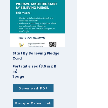
Start By Believing Pledge
Card
Portrait sized (8.5 in x 11
in)
1 page
Download PDF
Google Drive Link