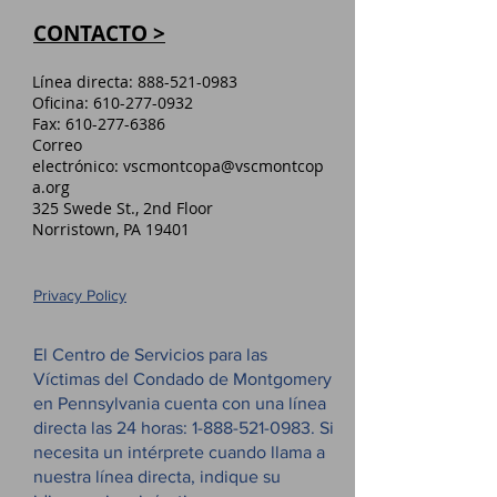
CONTACTO >
Línea directa:
888-521-0983
Oficina:
610-277-0932
Fax:
610-277-6386
Correo
electrónico:
vscmontcopa@vscmontcop
a.org
325 Swede St., 2nd Floor
Norristown, PA 19401
Privacy Policy
El Centro de Servicios para las
Víctimas del Condado de Montgomery
en Pennsylvania cuenta con una línea
directa las 24 horas:
1-888-521-0983
. Si
necesita un intérprete cuando llama a
nuestra línea directa, indique su