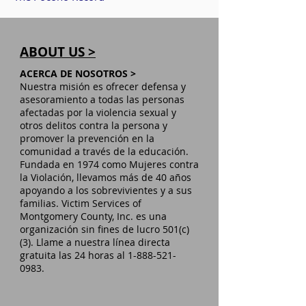
ABOUT US >
ACERCA DE NOSOTROS >
Nuestra misión es ofrecer defensa y
asesoramiento a todas las personas
afectadas por la violencia sexual y
otros delitos contra la persona y
promover la prevención en la
comunidad a través de la educación.
Fundada en 1974 como Mujeres contra
la Violación, llevamos más de 40 años
apoyando a los sobrevivientes y a sus
familias. Victim Services of
Montgomery County, Inc. es una
organización sin fines de lucro 501(c)
(3). Llame a nuestra línea directa
gratuita las 24 horas al
1-888-521-
0983
.