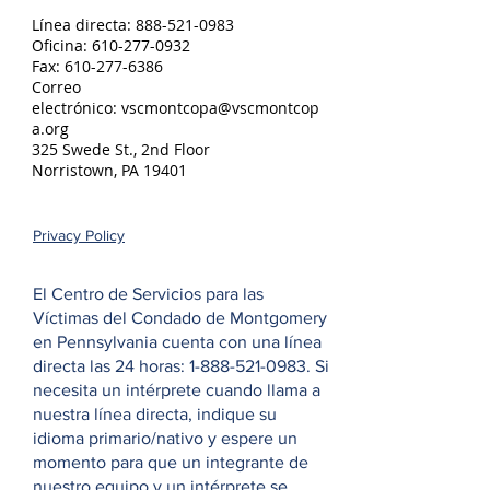
Línea directa:
888-521-0983
Oficina:
610-277-0932
Fax:
610-277-6386
Correo
electrónico:
vscmontcopa@vscmontcop
a.org
325 Swede St., 2nd Floor
Norristown, PA 19401
Privacy Policy
El Centro de Servicios para las
Víctimas del Condado de Montgomery
en Pennsylvania cuenta con una línea
directa las 24 horas:
1-888-521-0983
. Si
necesita un intérprete cuando llama a
nuestra línea directa, indique su
idioma primario/nativo y espere un
momento para que un integrante de
nuestro equipo y un intérprete se